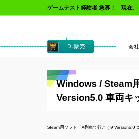
ゲームテスト経験者 急募！ 現在
DL販売
会
Windows / St
Version5.0 車
Steam用ソフト「A列車で行こう9 Version