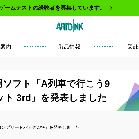
、ゲームテストの経験者を募集しています。
社案内
製品情報
受託
eam用ソフト「A列車で行こう9
両キット 3rd」を発表しました
5.0 コンプリートパックDX+」を発表しました