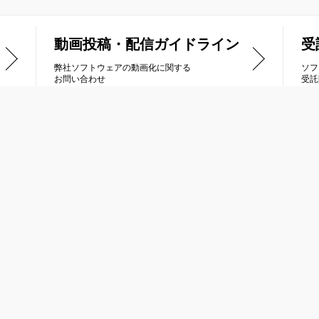
動画投稿・配信ガイドライン
受
弊社ソフトウェアの動画化に関する
ソフ
お問い合わせ
受託
品情報
受託開発
列車で行こう
Nintendo Switch
トラス
PlayStation®4 / PlayStation®5
ナティックドーン
PlayStation®Vita
ルネージハート
ニンテンドー3DS
冠は君に
XBOX ONE / Xbox Series X|S
キオ
Steam® / Windows PC