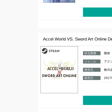
Accel World VS. Sword Art Online De
担当業務
開発
ジャンル
アク
発売元
株式
発売日
201