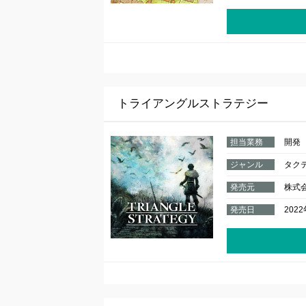
トライアングルストラテジー
担当業務
開発
ジャンル
タク
発売元
株式
発売日
202