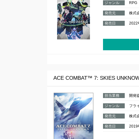
ジャンル
RPG
発売元
株式
発売日
202
ACE COMBAT™ 7: SKIES UNKNO
担当業務
開発
ジャンル
フラ
発売元
株式
発売日
201