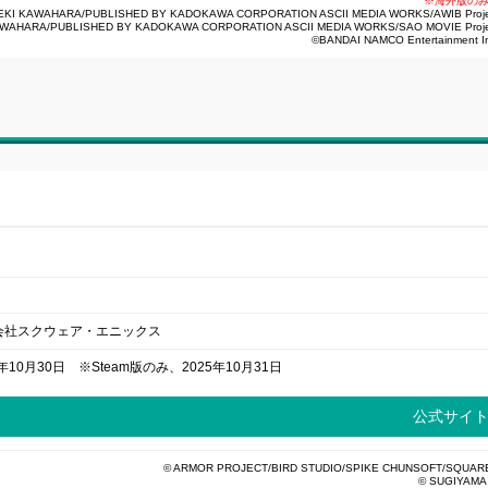
※海外版の
EKI KAWAHARA/PUBLISHED BY KADOKAWA CORPORATION ASCII MEDIA WORKS/AWIB Proje
AWAHARA/PUBLISHED BY KADOKAWA CORPORATION ASCII MEDIA WORKS/SAO MOVIE Proje
©BANDAI NAMCO Entertainment I
会社スクウェア・エニックス
5年10月30日 ※Steam版のみ、2025年10月31日
公式サイ
© ARMOR PROJECT/BIRD STUDIO/SPIKE CHUNSOFT/SQUAR
© SUGIYAMA