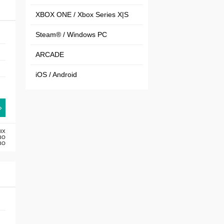
XBOX ONE / Xbox Series X|S
Steam® / Windows PC
ARCADE
iOS / Android
IX
BO
BO