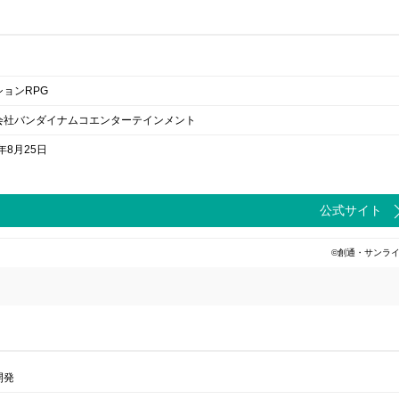
ションRPG
会社バンダイナムコエンターテインメント
2年8月25日
公式サイト
©創通・サンラ
開発