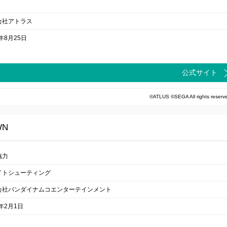
会社アトラス
2年8月25日
公式サイト
©ATLUS ©SEGA All rights reserv
WN
協力
イトシューティング
会社バンダイナムコエンターテインメント
9年2月1日