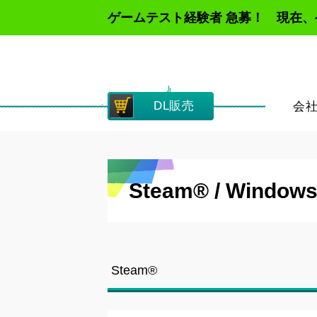
ゲームテスト経験者 急募！ 現在
DL販売
会
Steam® / Window
Steam®