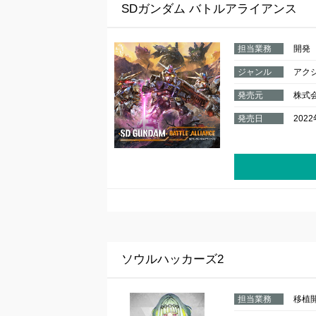
SDガンダム バトルアライアンス
担当業務
開発
ジャンル
アク
発売元
株式
発売日
202
ソウルハッカーズ2
担当業務
移植