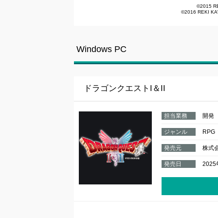
©2015 R
©2016 REKI K
Windows PC
ドラゴンクエストI＆II
担当業務
開発
ジャンル
RPG
発売元
株式
発売日
202