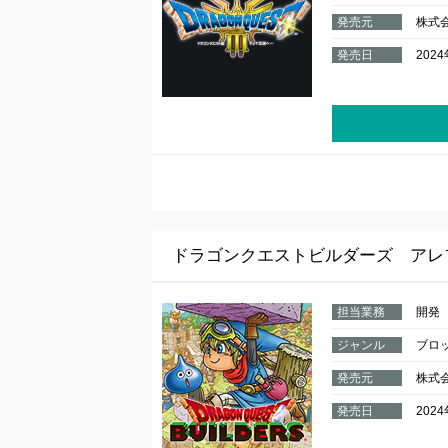
発売元
株式
発売日
202
ドラゴンクエストビルダーズ アレ
担当業務
開発
ジャンル
ブロ
発売元
株式
発売日
202