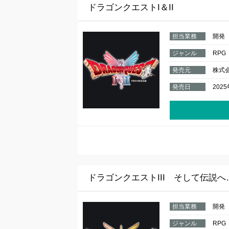
ドラゴンクエストI＆II
担当業務
開発
ジャンル
RPG
発売元
株式
発売日
202
ドラゴンクエストIII そして伝説へ
担当業務
開発
ジャンル
RPG