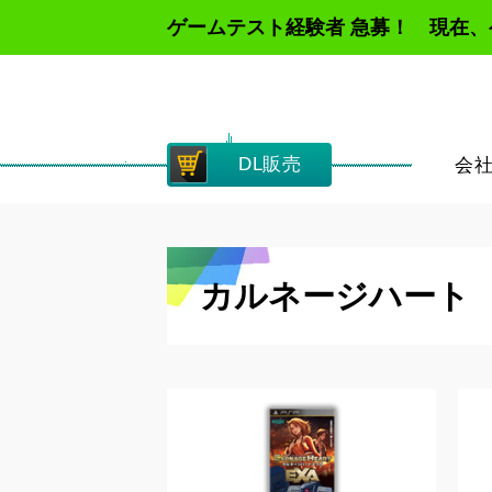
ゲームテスト経験者 急募！ 現在
DL販売
会
カルネージハート