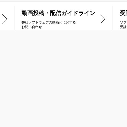
動画投稿・配信ガイドライン
受
弊社ソフトウェアの動画化に関する
ソフ
お問い合わせ
受託
品情報
受託開発
列車で行こう
Nintendo Switch
トラス
PlayStation®4 / PlayStation®5
ナティックドーン
PlayStation®Vita
ルネージハート
ニンテンドー3DS
冠は君に
XBOX ONE / Xbox Series X|S
キオ
Steam® / Windows PC