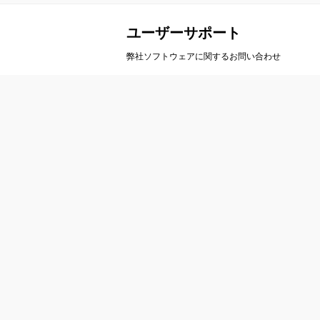
ユーザーサポート
弊社ソフトウェアに関するお問い合わせ
会社案内
製
会社概要
A
事業概要
ア
会社沿革
ル
アクセス
カ
栄
お問い合わせ
ト
ユーザーサポート