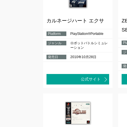
カルネージハート エクサ
Z
S
Platform
PlayStation®Portable
Pl
ジャンル
ロボットバトルシミュレ
ーション
ジ
発売日
2010年10月28日
発
公式サイト