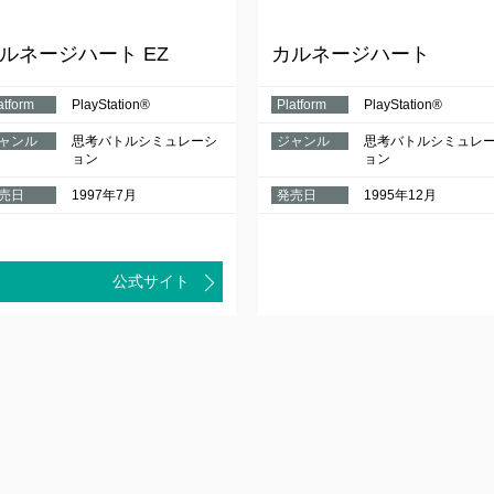
ルネージハート EZ
カルネージハート
atform
PlayStation®
Platform
PlayStation®
ャンル
思考バトルシミュレーシ
ジャンル
思考バトルシミュレ
ョン
ョン
売日
1997年7月
発売日
1995年12月
公式サイト