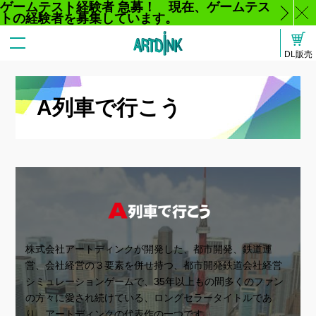
ゲームテスト経験者 急募！ 現在、ゲームテス
トの経験者を募集しています。
じ
DL販売
る
A列車で行こう
株式会社アートディンクが開発した、都市開発、鉄道運
営、会社経営の３要素を併せ持つ、都市開発鉄道会社経営
シミュレーションゲームで、35年以上もの間多くのファン
の方々に愛され続けている、ロングセラータイトルであ
り、アートディンクの代表作の一つです。