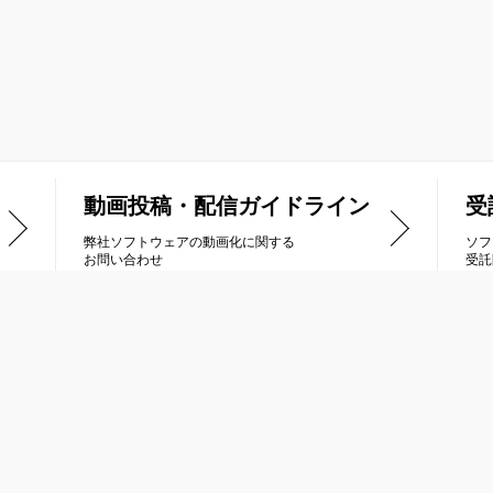
動画投稿・配信ガイドライン
受
弊社ソフトウェアの動画化に関する
ソフ
お問い合わせ
受託
品情報
受託開発
列車で行こう
Nintendo Switch
トラス
PlayStation®4 / PlayStation®5
ナティックドーン
PlayStation®Vita