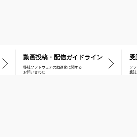
動画投稿・配信ガイドライン
受
弊社ソフトウェアの動画化に関する
ソフ
お問い合わせ
受託
品情報
受託開発
列車で行こう
Nintendo Switch
トラス
PlayStation®4 / PlayStation®5
ナティックドーン
PlayStation®Vita