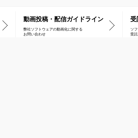
動画投稿・配信ガイドライン
受
弊社ソフトウェアの動画化に関する
ソフ
お問い合わせ
受託
品情報
受託開発
列車で行こう
Nintendo Switch
トラス
PlayStation®4 / PlayStation®5
ナティックドーン
PlayStation®Vita
ルネージハート
ニンテンドー3DS
冠は君に
XBOX ONE / Xbox Series X|S
キオ
Steam® / Windows PC