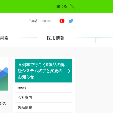
閉じる
日本語
English
開発
採用情報
Ａ列車で行こう9製品の認
証システム終了と変更の
お知らせ
news
会社案内
証シス
製品情報