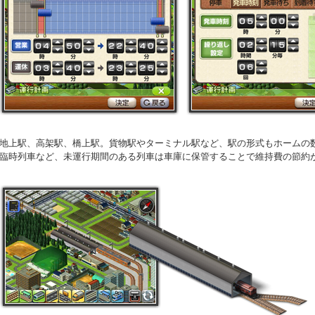
地上駅、高架駅、橋上駅。貨物駅やターミナル駅など、駅の形式もホームの
臨時列車など、未運行期間のある列車は車庫に保管することで維持費の節約