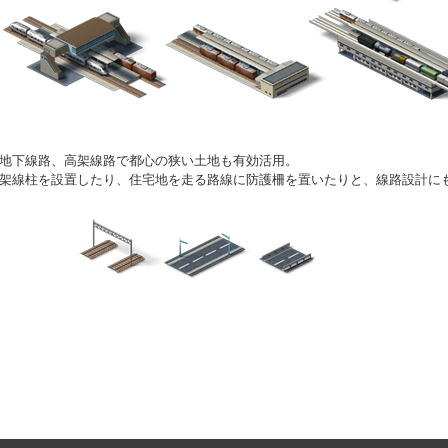
地下線路、高架線路で都心の狭い土地も有効活用。
架線柱を設置したり、住宅地を走る路線に防護柵を置いたりと、線路設計に