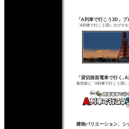
「A列車で行こう3D」
「A列車で行こう3D」のプロ
「貸切路面電車で行く､A
発売前に「A列車で行こう3D
建物バリエーション、シ