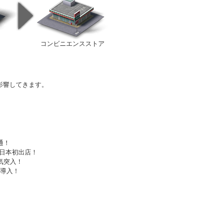
コンビニエンスストア
影響してきます。
通！
ニ 日本初出店！
景気突入！
%導入！