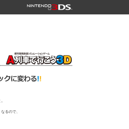
。
と。
くなるので、