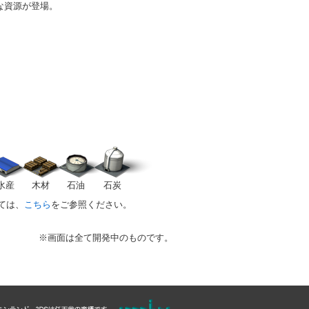
な資源が登場。
、
水産
木材
石油
石炭
ては、
こちら
をご参照ください。
※画面は全て開発中のものです。