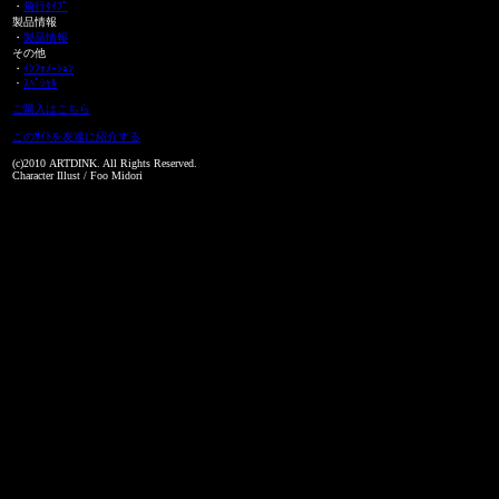
・
飛行ﾀｲﾌﾟ
製品情報
・
製品情報
その他
・
ｲﾝﾌｫﾒｰｼｮﾝ
・
ｽﾍﾟｼｬﾙ
ご購入はこちら
このｻｲﾄを友達に紹介する
(c)2010 ARTDINK. All Rights Reserved.
Character Illust / Foo Midori