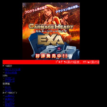
ﾌﾟﾛｸﾞﾗﾑ派の猛攻。ｱｸｼｮﾝ派の逆襲。『ｶﾙ
ｹﾞｰﾑ紹介
・
ｶﾙﾈｰｼﾞﾊｰﾄとは
・
本作の特徴
ｼｽﾃﾑ
・
ｼﾅﾘｵｹﾞｰﾑ
・
ﾊﾞﾄﾙｹﾞｰﾑ
世界観
・
ｽﾄｰﾘｰ
・
ｷｬﾗｸﾀｰ
ｵｰﾊﾞｰｷﾙｴﾝｼﾞﾝ
・
ニ脚ﾀｲﾌﾟ
・
多脚ﾀｲﾌﾟ
・
ﾎﾊﾞｰﾀｲﾌﾟ
・
車両ﾀｲﾌﾟ