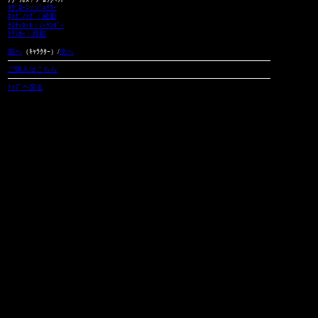
ﾈｸﾞﾛｰﾆ / ｼﾞｪｲﾗｰ
ｴｯｸﾞﾉｯｸﾞ / 綾影
ﾗｽﾃｨﾈｰﾙ / ﾉｰﾗﾝﾀﾞｰ
ﾄﾘﾝｶｰ / 月影
前へ
（ｷｬﾗｸﾀｰ）/
次へ
ご購入はこちら
ﾄｯﾌﾟへ戻る