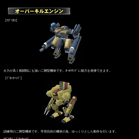
【ｱｸﾞﾘｵｽ】
火力が高く格闘戦にも強い二脚型機体です。ｵｰﾙﾗｳﾝﾄﾞに能力を発揮できます。
【ﾌﾞﾛｯｸﾍｯﾄﾞ】
訓練用の二脚型機体です。学習目的の機体の為、ゆっくりとした動作を行います。
ｱｸﾞﾘｵｽ / ﾌﾞﾛｯｸﾍｯﾄﾞ