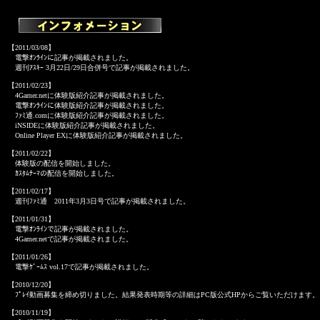
【2011/03/08】
電撃ｵﾝﾗｲﾝに記事が掲載されました。
週刊ｱｽｷｰ 3月22日/29日合併号で記事が掲載されました。
【2011/02/23】
4Gamer.netに体験版紹介記事が掲載されました。
電撃ｵﾝﾗｲﾝに体験版紹介記事が掲載されました。
ﾌｧﾐ通.comに体験版紹介記事が掲載されました。
iNSIDEに体験版紹介記事が掲載されました。
Online Player EXに体験版紹介記事が掲載されました。
【2011/02/22】
体験版の配信を開始しました。
ｶｽﾀﾑﾃｰﾏの配信を開始しました。
【2011/02/17】
週刊ﾌｧﾐ通 2011年3月3日号で記事が掲載されました。
【2011/01/31】
電撃ｵﾝﾗｲﾝで記事が掲載されました。
4Gamer.netで記事が掲載されました。
【2011/01/26】
電撃ｹﾞｰﾑｽ vol.17で記事が掲載されました。
【2010/12/20】
ﾌﾟﾚｲ動画募集を締め切りました。結果発表時期等の詳細はPC版公式HPからご覧いただけます。
【2010/11/19】