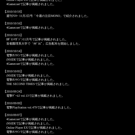
4Gamer.netで記事が掲載されました。
【2010/10/19】
週刊ｱｽｷｰ 11月2日号「今週の注目MONO」で紹介されました。
【2010/10/16】
4Gamer.netで記事が掲載されました。
【2010/10/15】
ﾛﾎﾞｺﾝﾏｶﾞｼﾞﾝ11月号で記事が掲載されました。
首都圏理系大学で「ﾀﾀﾞｺﾋﾟ」広告配布を開始しました。
【2010/10/14】
電撃ｵﾝﾗｲﾝで記事が掲載されました。
iNSIDEで記事が掲載されました。
4Gamer.netで記事が掲載されました。
【2010/10/05】
iNSIDEで記事が掲載されました。
電撃ｵﾝﾗｲﾝで記事が掲載されました。
THE SECOND TIMESで記事が掲載されました。
【2010/09/24】
電撃ｹﾞｰﾑｽ vol.13で記事が掲載されました。
【2010/09/09】
電撃PlayStation vol.479で記事が掲載されました。
【2010/09/07】
4Gamer.netで記事が掲載されました。
iNSIDEで記事が掲載されました。
Online Player EXで記事が掲載されました。
電撃ｵﾝﾗｲﾝで記事が掲載されました。