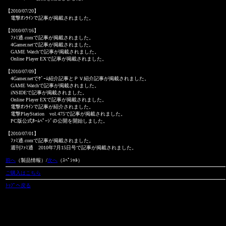
【2010/07/20】
電撃ｵﾝﾗｲﾝで記事が掲載されました。
【2010/07/16】
ﾌｧﾐ通.comで記事が掲載されました。
4Gamer.netで記事が掲載されました。
GAME Watchで記事が掲載されました。
Online Player EXで記事が掲載されました。
【2010/07/09】
4Gamer.netでｹﾞｰﾑ紹介記事とＰＶ紹介記事が掲載されました。
GAME Watchで記事が掲載されました。
iNSIDEで記事が掲載されました。
Online Player EXで記事が掲載されました。
電撃ｵﾝﾗｲﾝで記事が紹介されました。
電撃PlayStation vol.475で記事が掲載されました。
PC版公式ﾎｰﾑﾍﾟｰｼﾞの公開を開始しました。
【2010/07/01】
ﾌｧﾐ通.comで記事が掲載されました。
週刊ﾌｧﾐ通 2010年7月15日号で記事が掲載されました。
前へ
（製品情報）/
次へ
（ｽﾍﾟｼｬﾙ）
ご購入はこちら
ﾄｯﾌﾟへ戻る