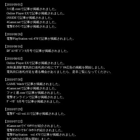
【2010/09/01】
ﾌｧﾐ通.comで記事が掲載されました。
Online Player EXで記事が掲載されました。
iNSIDEで記事が掲載されました。
4Gamer.netで記事が掲載されました。
電撃ｵﾝﾗｲﾝで記事が掲載されました。
【2010/08/26】
電撃PlayStation vol.478で記事が掲載されました。
【2010/08/16】
ﾛﾎﾞｺﾝﾏｶﾞｼﾞﾝ 9月号で記事が掲載されました。
【2010/08/02】
Online Player EXで記事が掲載されました。
JR秋葉原駅電気街口改札前の柱にてﾃﾞｼﾞﾀﾙ広告の掲載を開始しました。
電気街口改札付近を通る機会がありましたら、是非ご覧になってください。
【2010/07/30】
GAME Watchで記事が掲載されました。
4Gamer.netで記事が掲載されました。
ファミ通.comで記事が掲載されました。
電撃オンラインで記事が掲載されました。
ｹﾞｰﾏｶﾞ 9月号で記事が掲載されました。
【2010/07/29】
電撃ｹﾞｰﾑｽ vol.11で記事が掲載されました。
【2010/07/22】
4Gamer.netでﾊﾞｲﾙｻｲﾄが紹介されました。
電撃ｵﾝﾗｲﾝでﾓﾊﾞｲﾙｻｲﾄが紹介されました。
電撃PlayStation vol.476で記事が掲載されました。
ﾓﾊﾞｲﾙｻｲﾄの公開を開始しました。