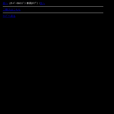
前へ
（ｵｰﾊﾞｰｷﾙｴﾝｼﾞﾝ 車両ﾀｲﾌﾟ）/
次へ
ご購入はこちら
ﾄｯﾌﾟへ戻る