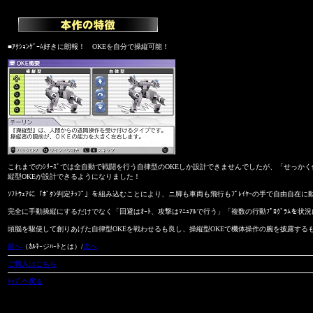
■ｱｸｼｮﾝｹﾞｰﾑ好きに朗報！ OKEを自分で操縦可能！
これまでのｼﾘｰｽﾞでは全自動で戦闘を行う自律型のOKEしか設計できませんでしたが、「せっかく
縦型OKEが設計できるようになりました！
ｿﾌﾄｳｪｱに「ﾎﾞﾀﾝ判定ﾁｯﾌﾟ」を組み込むことにより、ニ脚も車両も飛行もﾌﾟﾚｲﾔｰの手で自由自在
完全に手動操縦にするだけでなく「回避はｵｰﾄ、攻撃はﾏﾆｭｱﾙで行う」「複数の行動ﾌﾟﾛｸﾞﾗﾑ
頭脳を駆使して創りあげた自律型OKEを戦わせるも良し、操縦型OKEで機体操作の腕を披露するも
前へ
（ｶﾙﾈｰジﾊｰﾄとは）/
次へ
ご購入はこちら
ﾄｯﾌﾟへ戻る